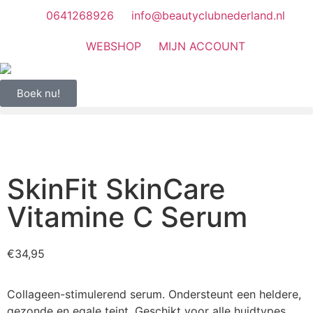
0641268926
info@beautyclubnederland.nl
WEBSHOP
MIJN ACCOUNT
Boek nu!
SkinFit SkinCare
Vitamine C Serum
€
34,95
Collageen-stimulerend serum. Ondersteunt een heldere,
gezonde en egale teint. Geschikt voor alle huidtypes,