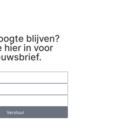
oogte blijven?
e hier in voor
euwsbrief.
Verstuur