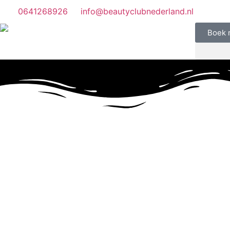
0641268926
info@beautyclubnederland.nl
Boek 