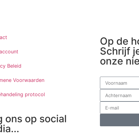
act
Op de h
Schrijf j
 account
onze ni
acy Beleid
mene Voorwaarden
handeling protocol
g ons op social
ia...