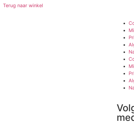
Terug naar winkel
Co
Mi
Pr
A
Na
Co
Mi
Pr
A
Na
Vol
med