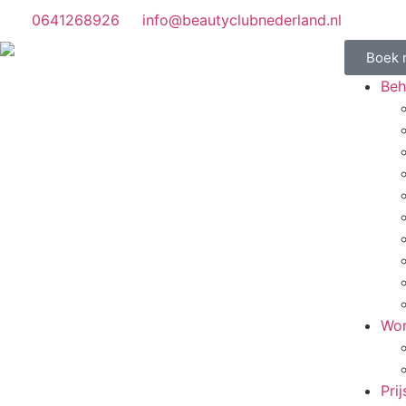
0641268926
info@beautyclubnederland.nl
Boek 
Beh
Wor
Prij