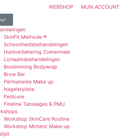
WEBSHOP
MIJN ACCOUNT
nu!
andelingen
SkinFit Methode ®
Schoonheidsbehandelingen
Huidverbetering Zoetermeer
Lichaamsbehandelingen
Bioslimming Bodywrap
Brow Bar
Permanente Make up
Nagelstyliste
Pedicure
Fineline Tatoeages & PMU
kshops
Workshop SkinCare Routine
Workshop Mintenz Make-up
slijst