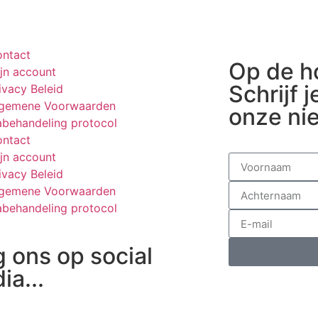
ntact
Op de h
jn account
Schrijf j
ivacy Beleid
lgemene Voorwaarden
onze ni
behandeling protocol
ntact
jn account
ivacy Beleid
lgemene Voorwaarden
behandeling protocol
g ons op social
ia...