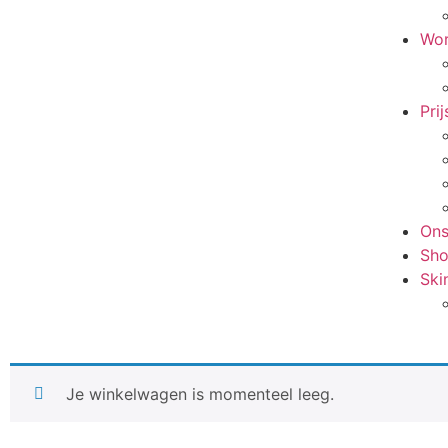
Wor
Prij
On
Sh
Ski
Je winkelwagen is momenteel leeg.