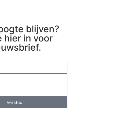
oogte blijven?
e hier in voor
euwsbrief.
Verstuur