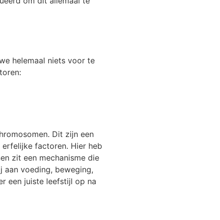
lueerd om dit allemaal te
n we helemaal niets voor te
toren:
 chromosomen. Dit zijn een
erfelijke factoren. Hier heb
enen zit een mechanisme die
bij aan voeding, beweging,
 een juiste leefstijl op na