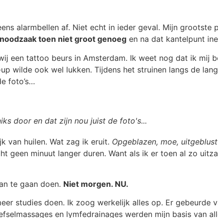
ens alarmbellen af. Niet echt in ieder geval. Mijn grootste
e noodzaak toen niet groot genoeg
en na dat kantelpunt ine
 een tattoo beurs in Amsterdam. Ik weet nog dat ik mij b
-up wilde ook wel lukken. Tijdens het struinen langs de l
de foto’s…
iks door en dat zijn nou juist de foto's...
k van huilen. Wat zag ik eruit.
Opgeblazen, moe, uitgeblust
ht geen minuut langer duren. Want als ik er toen al zo uit
aan te gaan doen.
Niet morgen. NU.
r studies doen. Ik zoog werkelijk alles op. Er gebeurde va
efselmassages en lymfedrainages werden mijn basis van all