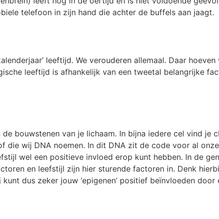
enbrein) leeft nog in de oertijd en is niet voldoende geëvo
ele telefoon in zijn hand die achter de buffels aan jaagt.
e ‘kalenderjaar’ leeftijd. We verouderen allemaal. Daar hoeve
sche leeftijd is afhankelijk van een tweetal belangrijke fac
jn de bouwstenen van je lichaam. In bijna iedere cel vind je
f die wij DNA noemen. In dit DNA zit de code voor al onze 
eefstijl wel een positieve invloed erop kunt hebben. In de g
ren en leefstijl zijn hier sturende factoren in. Denk hier
kunt dus zeker jouw ‘epigenen’ positief beïnvloeden door er