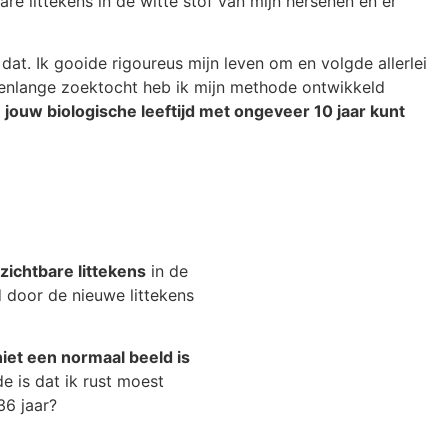
bare littekens in de witte stof van mijn hersenen en er
 dat. Ik gooide rigoureus mijn leven om en volgde allerlei
arenlange zoektocht heb ik mijn methode ontwikkeld
d
jouw biologische leeftijd met ongeveer 10 jaar kunt
zichtbare littekens
in de
d door de nieuwe littekens
niet een normaal beeld is
e is dat ik rust moest
36 jaar?