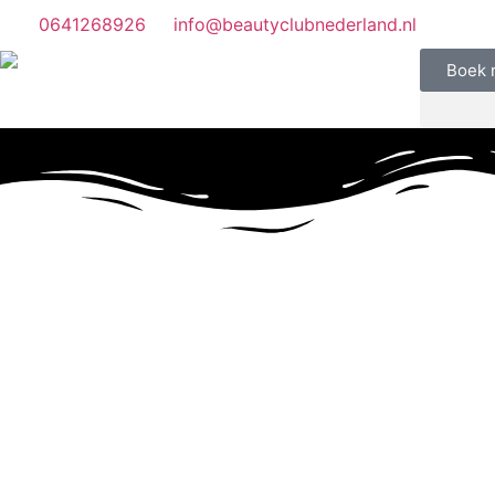
0641268926
info@beautyclubnederland.nl
Boek 