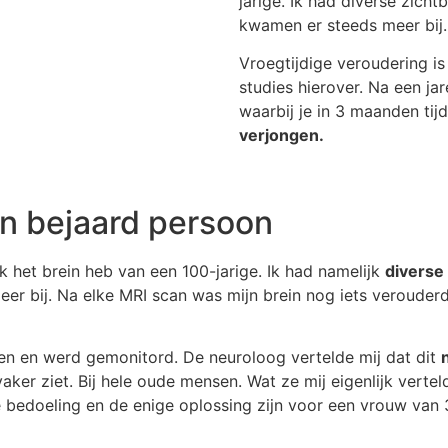
jarige. Ik had diverse zicht
kwamen er steeds meer bij.
Vroegtijdige veroudering is
studies hierover. Na een j
waarbij je in 3 maanden tij
verjongen.
een bejaard persoon
k het brein heb van een 100-jarige. Ik had namelijk
diverse 
er bij. Na elke MRI scan was mijn brein nog iets verouder
en en werd gemonitord. De neuroloog vertelde mij dat dit
ker ziet. Bij hele oude mensen. Wat ze mij eigenlijk verteld
 bedoeling en de enige oplossing zijn voor een vrouw van 