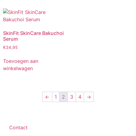
SkinFit SkinCare Bakuchoi
Serum
€
34,95
Toevoegen aan
winkelwagen
←
1
2
3
4
→
Contact